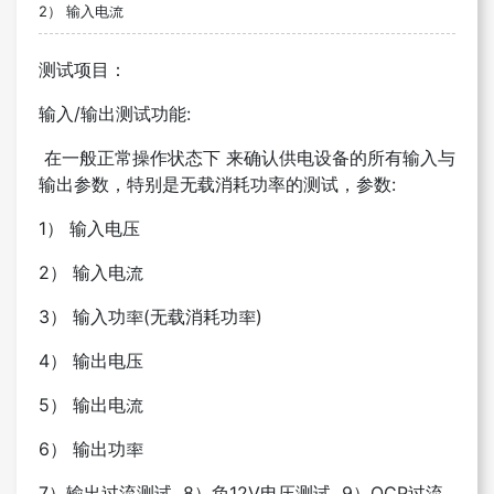
2） 输入电流
测试项目：
输入/输出测试功能:
在一般正常操作状态下 来确认供电设备的所有输入与
输出参数，特别是无载消耗功率的测试，参数:
1） 输入电压
2） 输入电流
3） 输入功率(无载消耗功率)
4） 输出电压
5） 输出电流
6） 输出功率
7）输出过流测试 8）负12V电压测试 9）OCP过流