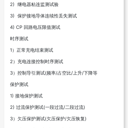
2) 继电器粘连监测试验
3) 保护接地导体连续性丢失测试
4) CP 回路电压限值测试
时序测试
1）正常充电结束测试
2）充电连接控制时序测试
3）控制导引测试(频率/占空比/上升/下降等
保护测试
1) 接地保护测试
2) 过流保护测试(一段过流/二段过流)
3）欠压保护测试(欠压保护/欠压恢复)