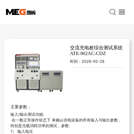
Previous
Nex
交流充电桩综合测试系统
ATE-902AC-CDZ
时间：
2026-05-28
主要参数：
输入/输出测试功能:
在一般正常操作状态下 来确认供电设备的所有输入与输出参数，
特别是无载消耗功率的测试，参数:
1） 输入电压