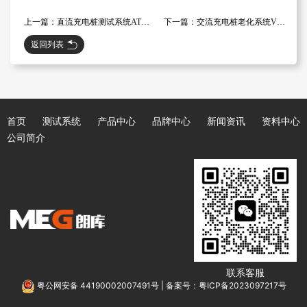
上一篇：直流充电桩测试系统ATE-806DZD
下一篇：交流充电桩老化系统VR-15EV(JN)
返回列表
首页
测试系统
产品中心
品牌中心
新闻资讯
资料中心
公司简介
联系客服
粤公网安备 44190002007491号
|
备案号：粤ICP备2023097217号