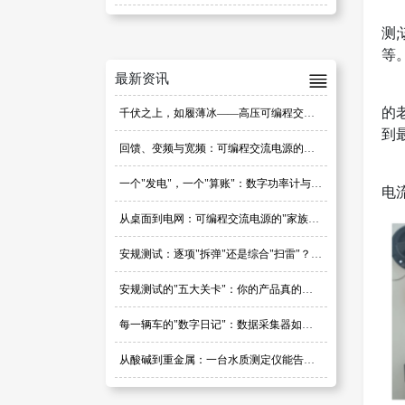
测
等
最新资讯
的
千伏之上，如履薄冰——高压可编程交流电源选型避坑指南
到
回馈、变频与宽频：可编程交流电源的选型密码
一个"发电"，一个"算账"：数字功率计与可编程交流电源，别再搞混了
电
从桌面到电网：可编程交流电源的"家族图谱"
安规测试：逐项"拆弹"还是综合"扫雷"？研发阶段的策略之争
安规测试的"五大关卡"：你的产品真的过关了吗？
每一辆车的"数字日记"：数据采集器如何定义汽车品质
从酸碱到重金属：一台水质测定仪能告诉你多少秘密？