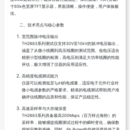
寸65k色宽屏TFT显示器，界面清晰，操作便捷，用户体验极
佳。
二、技术亮点与核心参数
宽范围脉冲电压输出
TH2883系列测试仪支持30V至10kV的脉冲电压输出，
涵盖了从微小线圈到高压线圈的测试范围。低电压适合
精密小型线圈的检测，高电压则满足大功率线圈的性能
评估，极大增强了仪器的应用适应性。
高精度电感测试能力
仪器可以检测低至1μH的电感量，适应电子元件行业对
微小电感参数的严格要求。精准的电感测试帮助用户准
确评估线圈的品质和性能，保证产品稳定性。
高速采样率与大存储深度
TH2883系列具备最高200Msps（百万样点每秒）的
采样率，能够捕捉线圈测试过程中的瞬时变化，确保数
据的完整和准确。同时，6k Bytes的存储深度提供了充