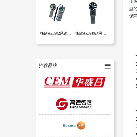
传感
型的
保
衡欣AZ8902风速、温湿度、风量计
衡欣AZ8919超灵敏大扇叶多功能风速计
推荐品牌