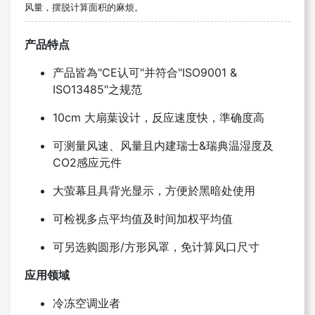
风量，摆脱计算面积的麻烦。
产品特点
产品皆為"CE认可"并符合"ISO9001 &
ISO13485"之规范
10cm 大扇葉设计，反应速度快，準确度高
可测量风速、风量且内建瑞士&瑞典温湿度及
CO2感应元件
大萤幕且具背光显示，方便於黑暗处使用
可检视多点平均值及时间加权平均值
可另选购圆形/方形风罩，免计算风口尺寸
应用领域
冷冻空调业者