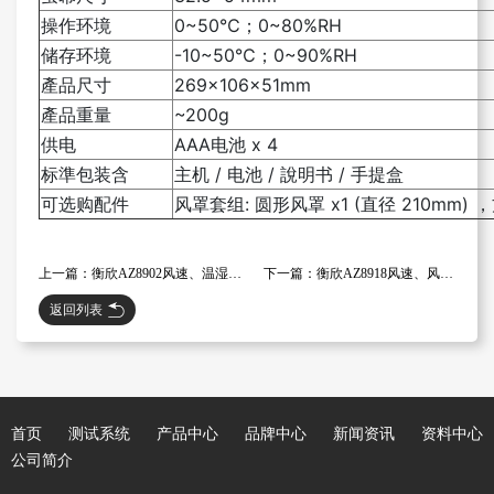
操作环境
0~50℃；0~80%RH
储存环境
-10~50℃；0~90%RH
產品尺寸
269x106x51mm
產品重量
~200g
供电
AAA电池 x 4
标準包装含
主机 / 电池 / 說明书 / 手提盒
可选购配件
风罩套组: 圆形风罩 x1 (直径 210mm) ，
上一篇：衡欣AZ8902风速、温湿度、风量计
下一篇：衡欣AZ8918风速、风温、湿度计
返回列表
首页
测试系统
产品中心
品牌中心
新闻资讯
资料中心
公司简介