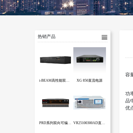
热销产品
音
容
i-BEAM高性能双向回馈式程控直流电源系统
XG 850直流电源
深
功
品
优
PRD系列双向可编程直流电源
VR25100300AD直流双向源