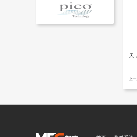
专
天
上一