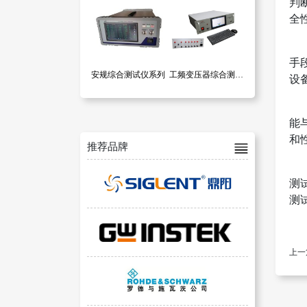
判
全
手
安规综合测试仪系列
工频变压器综合测试仪器VR-905C
设
能
和
推荐品牌
测
测
上一