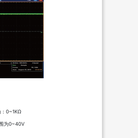
：0~1KΩ
围为0~40V