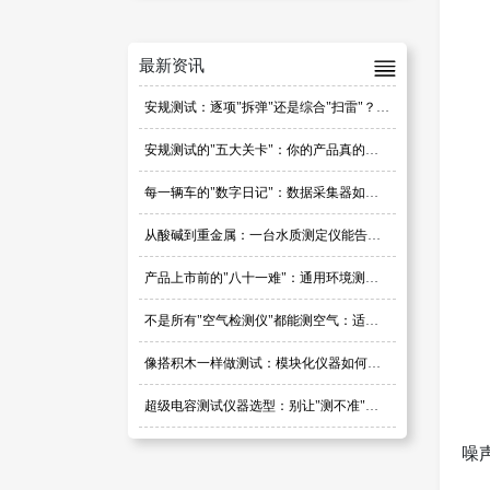
最新资讯
安规测试：逐项"拆弹"还是综合"扫雷"？研发阶段的策略之争
安规测试的"五大关卡"：你的产品真的过关了吗？
每一辆车的"数字日记"：数据采集器如何定义汽车品质
从酸碱到重金属：一台水质测定仪能告诉你多少秘密？
产品上市前的"八十一难"：通用环境测试到底在测哪些数据？
不是所有"空气检测仪"都能测空气：适用性选对了，数据才可信
像搭积木一样做测试：模块化仪器如何重塑测试边界
超级电容测试仪器选型：别让"测不准"毁了你的产品口碑
噪