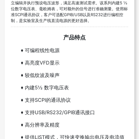
立编辑并执行预设电压波形，满足高速测试需求。该系列内建
5
½
位数字电压表、毫欧姆表，可对额外的信号进行准确测量。使用标
准
SCPI
通讯协议，客户可选配
GPIB/USB
以及
RS232
进行编程控
制，是实验室及生产线直流电源的更好选择。
产品特点
♦
可编程线性电源
♦
高亮度VFD显示
♦
较
低纹波及噪声
♦ 内建5½ 数字电压表
♦
支持SCPI的通讯协议
♦
支持USB/RS232/GPIB通讯接口
♦
高分辨率及精度
♦
提供LIST模式，可快速变换输出电压及电流值