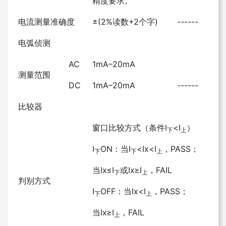
精度要求。
电流测量准确度
±(2%读数+2个字)
------
电弧侦测
AC
1mA–20mA
测量范围
DC
1mA–20mA
------
比较器
窗口比较方式（条件I
<I
）
下
上
I
ON：当I
<Ix<I
，PASS；
下
下
上
当Ix≤I
或Ix≥I
，FAIL
下
上
判别方式
I
OFF：当Ix<I
，PASS；
下
上
当Ix≥I
，FAIL
上