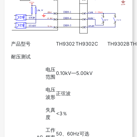
产品型号
TH9302
TH9302C
TH9302B
TH
耐压测试
电压
0.10kV—5.00kV
范围
电压
正弦波
波形
失真
<3％
度
工作
50、60Hz可选