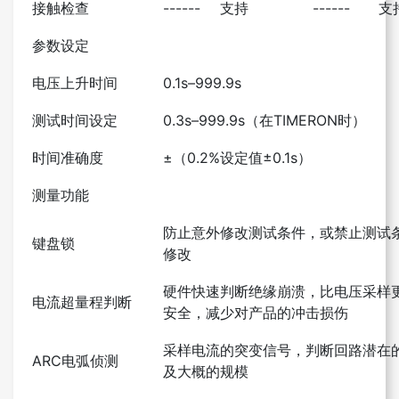
接触检查
------
支持
------
支
参数设定
电压上升时间
0.1s–999.9s
测试时间设定
0.3s–999.9s（在TIMERON时）
时间准确度
±（0.2%设定值±0.1s）
测量功能
防止意外修改测试条件，或禁止测试
键盘锁
修改
硬件快速判断绝缘崩溃，比电压采样
电流超量程判断
安全，减少对产品的冲击损伤
采样电流的突变信号，判断回路潜在
ARC电弧侦测
及大概的规模