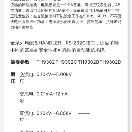
仪器的原理结构：电流模块是一个DA基准、可控正弦发生器、AB
类功放，输出电流闭环控制
DA
基准：保证输出电压幅值可控可控
正弦发生器：在交流输出时可以设定工作在50Hz、60Hz，不再受
线电压限制线性功放：电压波形的失真度小，控制简单，抗冲击能
力强可靠性高
全系列均配备HANDLER、RS-232C接口，适应多种
不同的需要高安全性和可靠性的自动测试系统
简要参数
TH9302
TH9302C
TH9302B
TH9302D
耐
交流电
0.10kV—5.00kV
压
压
交流电
0.01mA–12mA
流
直流电
0.10kV—6.00kV
------
压