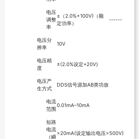
电压
±（2.0%+100V)（额
调整
------
定功率）
率
电压分
10V
辨率
电压精
±(2.0%设定+20V)
度
电压产
DDS信号源加AB类功放
生方式
电流
0.01mA–10mA
范围
短路
电流
>20mA(设定输出电压>500V)
（瞬