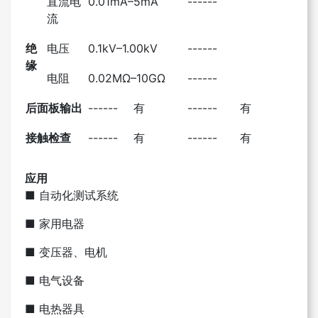
直流电
0.01mA–5mA
------
流
绝
电压
0.1kV–1.00kV
------
缘
电阻
0.02MΩ–10GΩ
------
后面板输出
------
有
------
有
接触检查
------
有
------
有
应用
■ 自动化测试系统
■ 家用电器
■ 变压器、电机
■ 电气设备
■ 电热器具