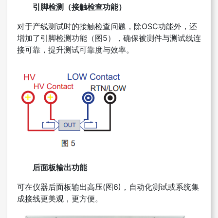
引脚检测（接触检查功能）
对于产线测试时的接触检查问题，除OSC功能外，还
增加了引脚检测功能（图5），确保被测件与测试线连
接可靠，提升测试可靠度与效率。
后面板输出功能
可在仪器后面板输出高压(图6)，自动化测试或系统集
成接线更美观，更方便。