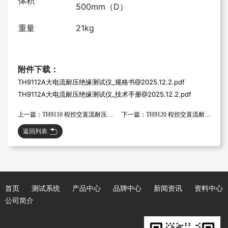
体积
500mm（D）
重量
21kg
附件下载：
TH9112A大电流耐压绝缘测试仪_规格书@2025.12.2.pdf
TH9112A大电流耐压绝缘测试仪_技术手册@2025.12.2.pdf
上一篇：TH9110 程控交直流耐压绝缘测试仪
下一篇：TH9120 程控交直流耐压绝缘测试仪
返回列表
首页
测试系统
产品中心
品牌中心
新闻资讯
资料中心
公司简介