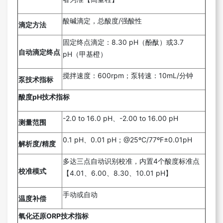
酸碱滴定，总酸度/强酸性
滴定方法
固定终点滴定：8.30 pH（酚酞）或3.7
自动滴定终点
pH（甲基橙）
搅拌速度：600rpm；泵转速：10mL/分钟
泵技术指标
酸度pH技术指标
-2.0 to 16.0 pH、-2.00 to 16.00 pH
测量范围
0.1 pH、0.01 pH；@25ºC/77ºF±0.01pH
解析度/精度
多达三点自动识别校准，内置4个酸度标准点
校准模式
【4.01、6.00、8.30、10.01 pH】
手动或自动
温度补偿
氧化还原ORP技术指标