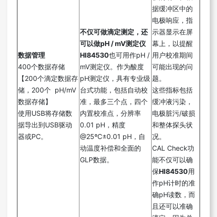
据缓冲区中的
电极响应，指
不仅可做滴定测定，还
示器显示在屏
可以做pH / mV测定仪
幕上，以提醒
数据管理
HI84530
也可用作pH /
用户校准期间
400个数据存储
mV测定仪。作为酸度
可能出现的问
【200个滴定数据存
pH测定仪，具有专业级
题。
储，200个 pH/mV
台式功能，包括自动校
这些指标包括
数据存储】
准，最多三个点，四个
缓冲液污染，
使用USB将存储数
内置校准点，分辨率
电极脏污/破损
据导出到USB驱动
0.01 pH，精度
和整体探头状
器或PC。
@25ºC±0.01 pH，自
况。
动温度补偿和全面的
CAL Check功
GLP数据。
能不仅可以确
保
HI84530
用
作pH计时的准
确pH读数，而
且还可以准确