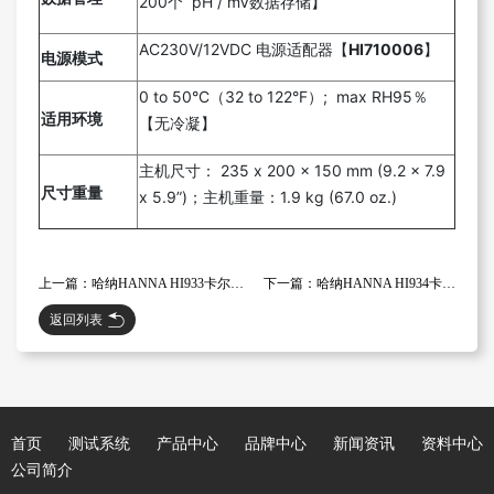
200个 pH / mV数据存储】
AC230V/12VDC 电源适配器【
HI710006
】
电源模式
0 to 50°C（32 to 122°F）; max RH95％
适用环境
【无冷凝】
主机尺寸： 235 x 200 x 150 mm (9.2 x 7.9
尺寸重量
x 5.9”)；主机重量：1.9 kg (67.0 oz.)
上一篇：哈纳HANNA HI933卡尔费休容量法【KF】水分滴定仪
下一篇：哈纳HANNA HI934卡尔费休库仑法（KF）滴定水分仪
返回列表
首页
测试系统
产品中心
品牌中心
新闻资讯
资料中心
公司简介