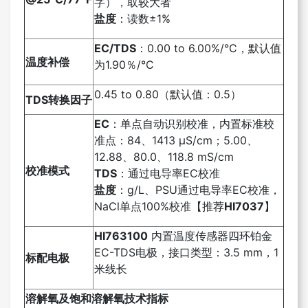
字），取较大者
盐度
：读数±1%
EC/TDS
：0.00 to 6.00%/°C，默认值
温度补偿
为1.90％/°C
0.45 to 0.80（默认值：0.5）
TDS
转换因子
EC
：单点自动识别校准，内置标准校
准点：84、1413 µS/cm；5.00、
12.88、80.0、118.8 mS/cm
校准模式
TDS
：通过电导率EC校准
盐度
：g/L、PSU通过电导率EC校准，
NaCl单点100%校准【推荐
HI7037
】
HI763100
内置温度传感器四环铂金
EC-TDS电极，接口类型：3.5 mm，1
标配电极
米线长
溶解氧及饱和溶解氧技术指标