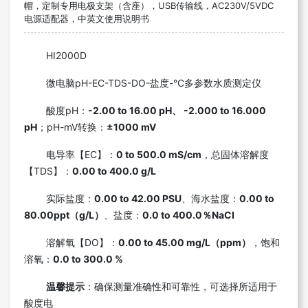
帽，定制专用电极支架（含座），USB传输线，AC230V/5VDC
电源适配器，中英文使用说明书
HI2000D
微电脑pH-EC-TDS-DO-盐度-°C多参数水质测定仪
酸度pH：
-2.00 to 16.00 pH、 -2.000 to 16.000
pH
；pH-mV转换：
±1000 mV
电导率【EC】：
0 to 500.0 mS/cm
，总固体溶解度
【TDS】：
0.00 to 400.0 g/L
实际盐度：
0.00 to 42.00 PSU
、海水盐度：
0.00 to
80.00ppt（g/L）
、盐度：
0.0 to 400.0％NaCI
溶解氧【DO】：
0.00 to 45.00 mg/L（ppm）
，饱和
溶氧：
0.0 to 300.0 %
温馨提示
：确保测量准确性和可靠性，可选择所适用于
酸度电