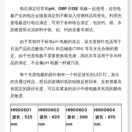
电位滴定经常和
pH、ORP
和
ISE
电极一起使用；这些电
极产生的电压会随着滴定剂不断加入待测样品而变化。利用光
度电极进行电位滴定，可用于各种络合滴定，包括钙、镁、水
的硬度和水泥材料中铁、铝、钙的含量等测试。
由于其相对于标准pH 电极的优点，该光度探针也适用于
石油产品的总酸值(TAN) 和总碱值(TBN) 等非水化合物的测
定。由于光度电极不需要更换填充液，因此非常适用于非水样
品的滴定，不会像pH 电极一样被污染。
每个光度电极的探针都有一个特定波长的LED 灯，发出
的光通过样品，然后由玻璃封装的铂镜反射回来。反射测量具
有固定的路径长度，可以在紧凑的设计中使电极具有高的颜色
灵敏度。
HI900601
HI900602
HI900603
HI900604
波长：525
波长：625
波长：590
波长：470
nm
nm
nm
nm