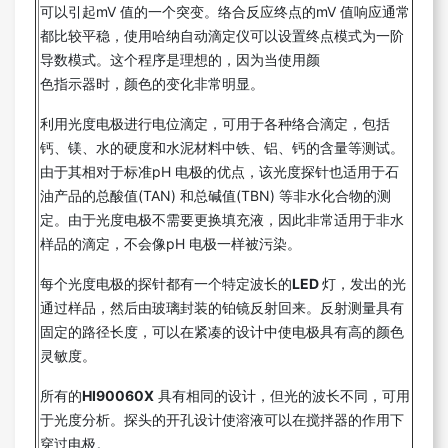
可以引起mV 值的一个突变。络合反应终点的mV 值响应通常
都比较平稳，使用哈纳自动滴定仪可以设置终点模式为一阶
导数模式。这个程序是理想的，因为当使用颜
色指示器时，颜色的变化非常明显。
利用光度电极进行电位滴定，可用于各种络合滴定，包括
钙、镁、水的硬度和水泥材料中铁、铝、钙的含量等测试。
由于其相对于标准pH 电极的优点，该光度探针也适用于石
油产品的总酸值(TAN) 和总碱值(TBN) 等非水化合物的测
定。由于光度电极不需要更换填充液，因此非常适用于非水
样品的滴定，不会像pH 电极一样被污染。
每个光度电极的探针都有一个特定波长的
LED
灯，发出的光
通过样品，然后由玻璃封装的铂镜反射回来。反射测量具有
固定的路径长度，可以在紧凑的设计中使电极具有高的颜色
灵敏度。
所有的
HI90060X
具有相同的设计，但光的波长不同，可用
于光度分析。探头的开孔设计使溶液可以在搅拌器的作用下
穿过电极。