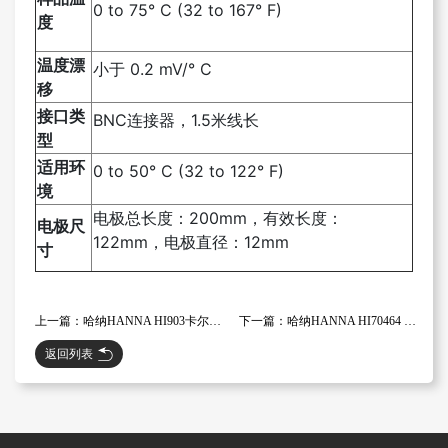
0 to 75° C (32 to 167° F)
度
温度漂
小于 0.2 mV/° C
移
接口类
BNC连接器，1.5米线长
型
适用环
0 to 50° C (32 to 122° F)
境
电极总长度：200mm，有效长度：
电极尺
122mm，电极直径：12mm
寸
上一篇：哈纳HANNA HI903卡尔费休容量法【KF】水分滴定仪
下一篇：哈纳HANNA HI70464 定制专用标准酸碱度【1N】滴定试剂
返回列表