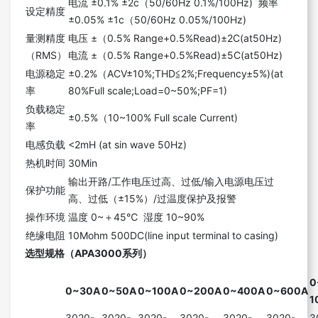
电流 ±0.1% ±2c（50/60Hz 0.1%/100Hz) 频率
设定精度
±0.05% ±1c（50/60Hz 0.05%/100Hz)
量测精度
电压 ±（0.5% Range+0.5%Read)±2C(at50Hz)
（RMS）
电流 ±（0.5% Range+0.5%Read)±5C(at50Hz)
电源稳定
±0.2%（ACV±10%;THD≦2%;Frequency±5%)(at
率
80%Full scale;Load=0~50%;PF=1)
负载稳定
±0.5%（10~100% Full scale Current)
率
电感负载
<2mH (at sin wave 50Hz)
热机时间
30Min
输出开路/工作电压过高、过低/输入电源电压过
保护功能
高、过低（±15%）/过温度保护及报警
操作环境
温度 0~＋45℃ 湿度 10~90%
绝缘电阻
10Mohm 500DC(line input terminal to casing)
选型规格（APA3000系列）
0
0~30A
0~50A
0~100A
0~200A
0~400A
0~600A
1
3020-
3020-
3020-
3020-
3020-
3020-
3