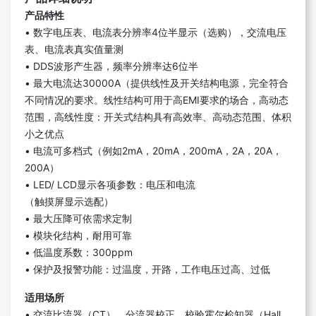
产品特性
• 数字电压表、电流表分辨率4位半显示（选购），交流电压
表、电流表真实值量测
• DDS波形产生器，频率分辨率达6位半
• 最大电流达30000A（提供线性及开关结构电源，完全符合
不同情况的要求。线性结构可用于高EMI要求的场合，高动态
范围，高线性度：开关式结构具有高效率、高动态范围、体积
小之优点
• 电流可多档式（例如2mA，20mA，200mA，2A，20A，
200A）
• LED/ LCD显示各项参数：电压和电流
（触摸屏显示选配）
• 最大压降可依需求定制
• 模块化结构，耐用可靠
• 低温度系数：300ppm
• 保护及报警功能：过温度，开路，工作电压过高、过低
适用场所
• 交流比流器（CT）、分流器校正、校验霍尔检知器（Hall