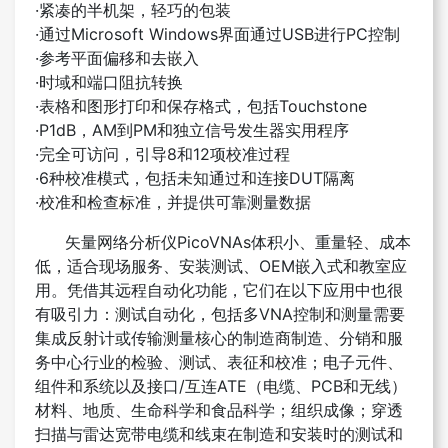
·
紧凑的半机架，轻巧的包装
·
通过Microsoft Windows界面通过USB进行PC控制
·
参考平面偏移和去嵌入
·
时域和端口阻抗转换
·
表格和图形打印和保存格式，包括Touchstone
·P1dB
，AM到PM和独立信号发生器实用程序
·
完全可访问，引导8和12项校准过程
·6
种校准模式，包括未知通过和连接DUT隔离
·
校准和检查标准，并提供可靠测量数据
矢量网络分析仪PicoVNAs体积小、重量轻、成本
低，适合现场服务、安装测试、OEM嵌入式和教室应
用。凭借其远程自动化功能，它们在以下应用中也很
有吸引力：
测试自动化，包括多
VNA
控制和测量需要
集成反射计或传输测量核心的制造商制造、分销和服
务中心行业的检验、测试、表征和校准；电子元件、
组件和系统以及接口/互连ATE（电缆、PCB和无线）
材料、地质、生命科学和食品科学；组织成像；穿透
扫描与雷达宽带电缆和线束在制造和安装时的测试和