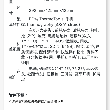
量
尺
292mm×125mm×125mm
寸
配
PC端:ThermoTools; 手机
套软件
端:Thermography (iOS/Android)
主机 (含镜头), 前镜头盖, 后镜头盖, 锂电
池 (2个), 座充, 电源适配器, 连接线(双头
TYPE-C), TYPE-C转USB数据线, 网线,
标
TYPE-C转网口, SD卡 (64GB), 腕带, 肩带, 硬
准配置
质便携箱, 配件清单卡, 快速操作指南, 资料下
载卡(分析软件+用户手册), 合格证, 出厂合格
证明
电池, 选配镜头(44°, 15°, 7°, 25°, 高温镜
选
头, 微距镜头), 便携包, 三脚架, 蓝牙耳机, 扩展
配件
坞
附件下载：
PL系列智能型红外热像仪产品介绍.pdf