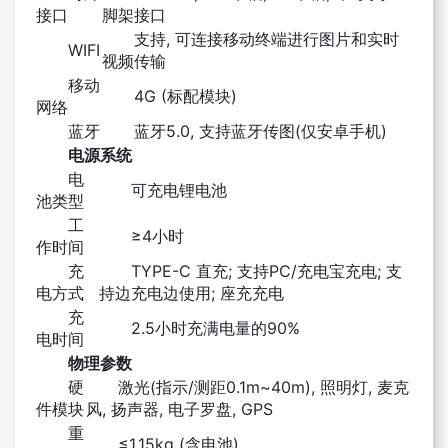
接口
脚架接口
支持, 可连接移动终端进行图片和实时
WIFI
视频传输
移动
4G (标配模块)
网络
蓝牙
蓝牙5.0, 支持蓝牙传图(仅安卓手机)
电源系统
电
可充电锂电池
池类型
工
≥4小时
作时间
充
TYPE-C 直充; 支持PC/充电宝充电; 支
电方式
持边充电边使用; 座充充电
充
2.5小时充满电量的90%
电时间
物理参数
硬
激光(指示/测距0.1m~40m), 照明灯, 麦克
件模块
风, 扬声器, 电子罗盘, GPS
重
≤1.15kg (含电池)