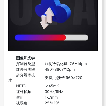
图像和光学
探测器类型
非制冷氧化钒, 7.5~14μm
红外分辨率
480×360@12μm
超分辨率技
支持, 提升至960×720
术
NETD
＜45mK
红外帧频
30Hz/9Hz
焦距
17.7mm
视场角
25°×19°