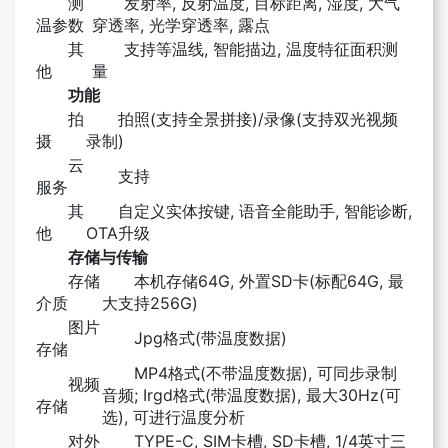
测
发射率, 反射温度, 目标距离, 湿度, 大气
温参数
穿透率, 光学穿透率, 露点
其
支持等温线, 智能描边, 温度特征面积测
他
量
功能
拍
拍照(支持全景拼接)/录像(支持双光视频
摄
录制)
云
支持
服务
其
自定义实体按键, 语音全能助手, 智能诊断,
他
OTA升级
存储与传输
存储
本机存储64G, 外置SD卡(标配64G, 最
介质
大支持256G)
图片
Jpg格式(带温度数据)
存储
MP4格式(不带温度数据), 可同步录制
视频
音频; Irgd格式(带温度数据), 最大30Hz(可
存储
选), 可进行温度分析
对外
TYPE-C, SIM卡槽, SD卡槽, 1/4英寸三