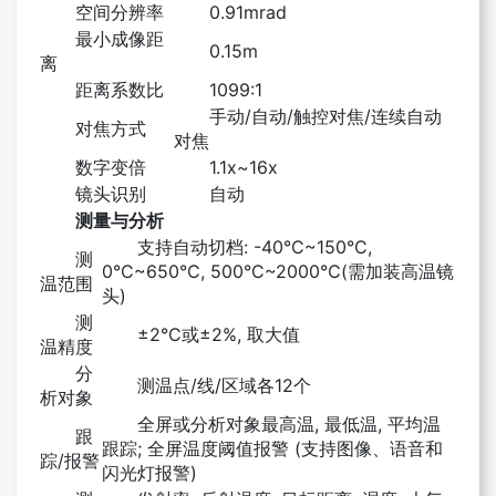
空间分辨率
0.91mrad
最小成像距
0.15m
离
距离系数比
1099:1
手动/自动/触控对焦/连续自动
对焦方式
对焦
数字变倍
1.1x~16x
镜头识别
自动
测量与分析
支持自动切档: -40°C~150°C,
测
0°C~650°C, 500°C~2000℃(需加装高温镜
温范围
头)
测
±2°C或±2%, 取大值
温精度
分
测温点/线/区域各12个
析对象
全屏或分析对象最高温, 最低温, 平均温
跟
跟踪; 全屏温度阈值报警 (支持图像、语音和
踪/报警
闪光灯报警)