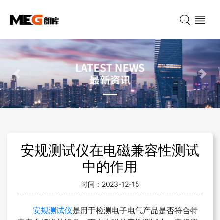
Previous
Nex
安规测试仪在电磁兼容性测试
中的作用
时间：
2023-12-15
安规测试仪
是用于检测电子电气产品是否符合特