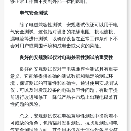
够正常工作而不受到外部干扰的影响。
电气安全测试
除了电磁兼容性测试，安规测试仪还可以用于电
气安全测试。这包括对设备的绝缘电阻、接地连接、
漏电流等进行测试，以确保设备在正常工作条件下不
会对用户或周围环境构成电击或火灾的风险。
良好的安规测试仪对电磁兼容性测试的重要性
良好的安规测试仪对于电磁兼容性测试具有重要
意义。它能够提供准确的测试数据和稳定的测试环
境，保证测试的可靠性和准确性。通过使用安规测试
仪，可以及时发现设备的电磁兼容性问题，有助于提
前进行改进和修正，降低产品在市场上出现电磁兼容
性问题的风险。
总之，安规测试仪在电磁兼容性测试中扮演着不
可或缺的角色，包括辐射发射测试、抗扰度测试和电
气安全测试等方面。其作用不仅在于评估设备是否符