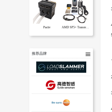
Pactiv
AMD SP5+ Transient Test Kit (Infrastructure A-G)
推荐品牌