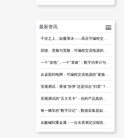
最新资讯
千伏之上，如履薄冰——高压可编程交流电源选型避坑指南
回馈、变频与宽频：可编程交流电源的选型密码
一个"发电"，一个"算账"：数字功率计与可编程交流电源，别再搞混了
从桌面到电网：可编程交流电源的"家族图谱"
安规测试：逐项"拆弹"还是综合"扫雷"？研发阶段的策略之争
安规测试的"五大关卡"：你的产品真的过关了吗？
每一辆车的"数字日记"：数据采集器如何定义汽车品质
从酸碱到重金属：一台水质测定仪能告诉你多少秘密？