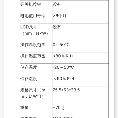
开关机按键
没有
电池使用寿命
>6
个月
LCD
尺寸
没有
（
mm
，
H
×
W
）
操作温度范围
0
～
50
℃
操作湿度范围
<80
％ＲＨ
储存温度
-20
～
50
℃
储存湿度
＜
90
％ＲＨ
规格尺寸（ｍ
75.5*53*23.5
ｍ，
L*W*T
）
重量
~70
ｇ