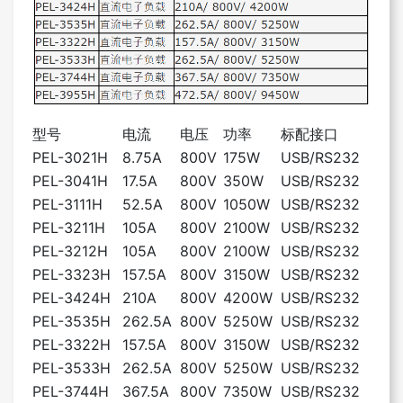
型号
电流
电压
功率
标配接口
PEL-3021H
8.75A
800V
175W
USB/RS232
PEL-3041H
17.5A
800V
350W
USB/RS232
PEL-3111H
52.5A
800V
1050W
USB/RS232
PEL-3211H
105A
800V
2100W
USB/RS232
PEL-3212H
105A
800V
2100W
USB/RS232
PEL-3323H
157.5A
800V
3150W
USB/RS232
PEL-3424H
210A
800V
4200W
USB/RS232
PEL-3535H
262.5A
800V
5250W
USB/RS232
PEL-3322H
157.5A
800V
3150W
USB/RS232
PEL-3533H
262.5A
800V
5250W
USB/RS232
PEL-3744H
367.5A
800V
7350W
USB/RS232