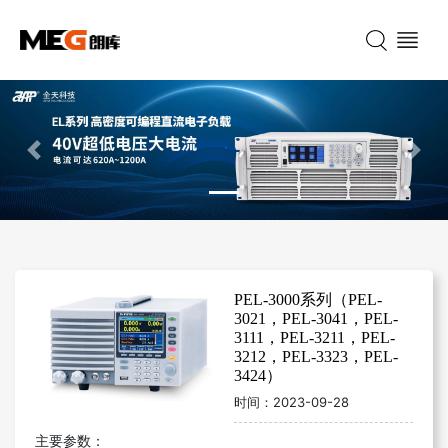
Previous
Nex
PEL-3000系列（PEL-
3021，PEL-3041，PEL-
3111，PEL-3211，PEL-
3212，PEL-3323，PEL-
3424）
时间：
2023-09-28
主要参数：