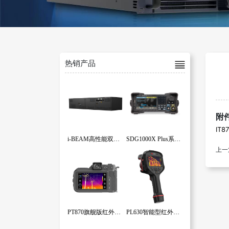
热销产品
附
IT
i-BEAM高性能双向回馈式程控直流电源系统
SDG1000X Plus系列函数/任意波形发生器
上一
PT870旗舰版红外热像仪
PL630智能型红外热像仪