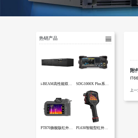
热销产品
附
IT
i-BEAM高性能双向回馈式程控直流电源系统
SDG1000X Plus系列函数/任意波形发生器
上一
PT870旗舰版红外热像仪
PL630智能型红外热像仪