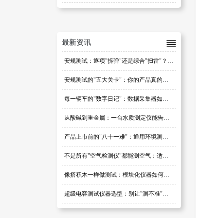
最新资讯
安规测试：逐项"拆弹"还是综合"扫雷"？研发阶段的策略之争
安规测试的"五大关卡"：你的产品真的过关了吗？
每一辆车的"数字日记"：数据采集器如何定义汽车品质
从酸碱到重金属：一台水质测定仪能告诉你多少秘密？
产品上市前的"八十一难"：通用环境测试到底在测哪些数据？
不是所有"空气检测仪"都能测空气：适用性选对了，数据才可信
像搭积木一样做测试：模块化仪器如何重塑测试边界
超级电容测试仪器选型：别让"测不准"毁了你的产品口碑