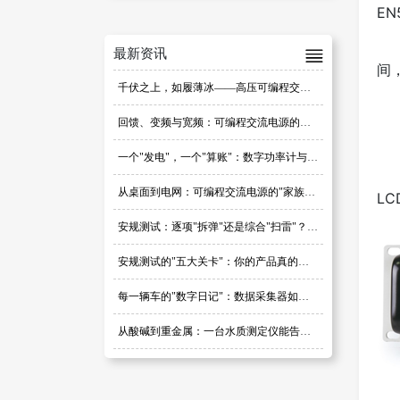
E
最新资讯
间，
千伏之上，如履薄冰——高压可编程交流电源选型避坑指南
回馈、变频与宽频：可编程交流电源的选型密码
一个"发电"，一个"算账"：数字功率计与可编程交流电源，别再搞混了
从桌面到电网：可编程交流电源的"家族图谱"
L
安规测试：逐项"拆弹"还是综合"扫雷"？研发阶段的策略之争
安规测试的"五大关卡"：你的产品真的过关了吗？
每一辆车的"数字日记"：数据采集器如何定义汽车品质
从酸碱到重金属：一台水质测定仪能告诉你多少秘密？