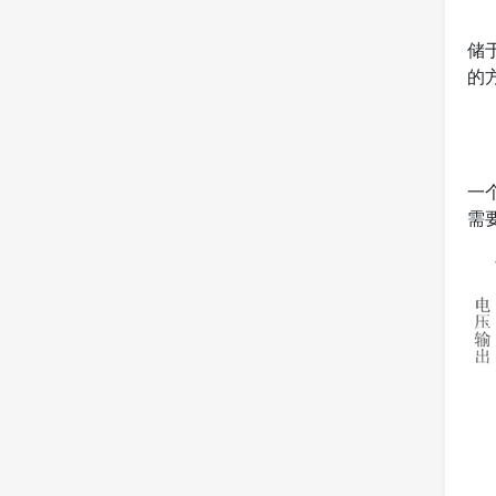
储
的
一
需