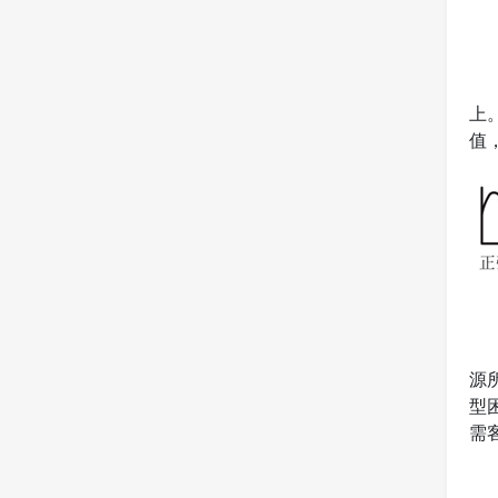
上
值
源
型
需