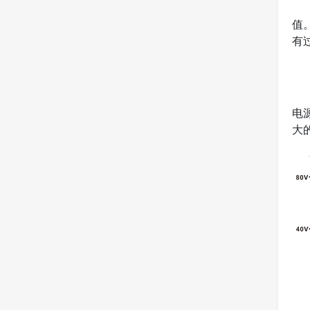
值
有
电
大