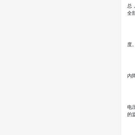
总
全
度
内
电
的